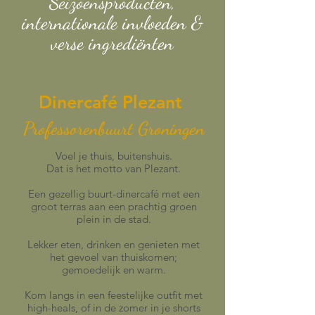
Seizoensproducten,
internationale invloeden &
verse ingrediënten
Dinercafé Plezant
Professorenbuurt Groningen
Voel je thuis, buitenshuis.
Dat is het motto van Plezant.
Een gezellig buurt-dinercafé met een
groot terras aan een prachtig groen
plein in de stad.
Lekker eten, drinken en genieten met
het gevoel van thuiskomen;
gemoedelijk en warm.
Kom langs in een feestelijke outfit met
high-heals, of in de zomer in je shorts