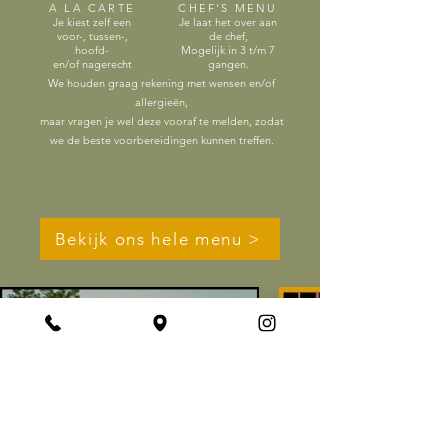
A LA CARTE
CHEF'S MENU
Je kiest zelf een
Je laat het over aan
voor-, tussen-,
de chef,
hoofd-
Mogelijk in 3 t/m 7
en/of nagerecht
gangen.
We houden graag rekening met wensen en/of
allergieën,
maar vragen je wel deze vooraf te melden, zodat
we de beste voorbereidingen kunnen
treffen.
Bekijk ons hele menu >