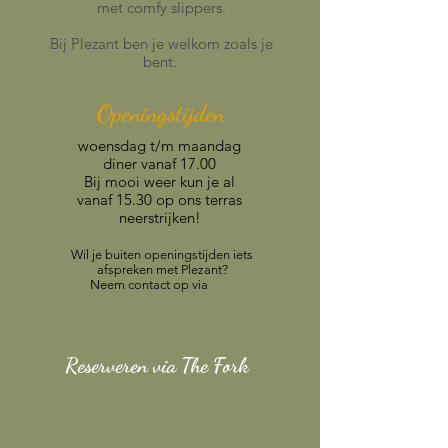
met comfy slippers.
Bij Plezant ben je welkom zoals je
bent.
Openingstijden
woensdag t/m maandag
diner vanaf 17.00
Bij mooi weer kun je al
vanaf 15.30 op ons terras
neerstrijken!
Wil je buiten openingstijden iets
afspreken met Plezant?
Neem contact op via
ons
contactformulier.
Reserveren via The Fork